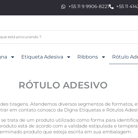
+55 11 9 9906-8221
+55 11 41
gna
Etiqueta Adesiva
Ribbons
Rótulo Ad
RÓTULO ADESIVO
es tiragens. Atendemos diversos segmentos de formatos, efei
trar em contato conosco da Digna Etiquetas e Rótulos Adesiv
 se trata de um produto utilizado como forma para identifica
roduto está de acordo com a validade estipulada e temperatu
terminado produto que esteja escrita em sua embalagem.