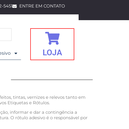
42-5451
ENTRE EM CONTATO
LOJA
esivo
tos, tintas, vernizes e relevos tanto em
os Etiquetas e Rótulos.
ção, informar e dar a contingência a
ra. O rótulo adesivo é o responsável por