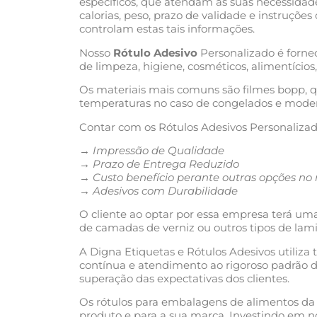
específicos, que atendam às suas necessidade
calorias, peso, prazo de validade e instruçõ
controlam estas tais informações.
Nosso
Rótulo Adesivo
Personalizado é forne
de limpeza, higiene, cosméticos, alimentícios
Os materiais mais comuns são filmes bopp, q
temperaturas no caso de congelados e mode
Contar com os Rótulos Adesivos Personalizad
→
Impressão de Qualidade
→
Prazo de Entrega Reduzido
→
Custo benef
í
cio perante outras op
çõ
es no
→
Adesivos com Durabilidade
O cliente ao optar por essa empresa terá um
de camadas de verniz ou outros tipos de lam
A Digna Etiquetas e Rótulos Adesivos utiliza
contínua e atendimento ao rigoroso padrão 
superação das expectativas dos clientes.
Os rótulos para embalagens de alimentos da 
produto e para a sua marca. Investindo em no