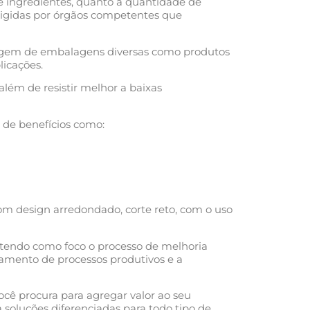
de ingredientes, quanto a quantidade de
 exigidas por órgãos competentes que
ulagem de embalagens diversas como produtos
licações.
lém de resistir melhor a baixas
 de benefícios como:
om design arredondado, corte reto, com o uso
, tendo como foco o processo de melhoria
amento de processos produtivos e a
cê procura para agregar valor ao seu
 soluções diferenciadas para todo tipo de