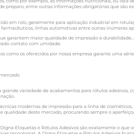
s, como por exemplo, as informações nutricionais, ou lista 
es de preparo, entre outras informações obrigatórias que são
cido em rolo, geralmente para aplicação industrial em rot
, farmacêuticos, linhas automotivas entre outras inúmeras ap
ue garantem maior qualidade de impressão e durabilidade, a
rado contato com umidade.
os como os oferecidos por nossa empresa garante uma série
 mercado.
a grande variedade de acabamentos para rótulos adesivos, c
inação.
 técnicas modernas de impressão para a linha de cosméticos
de qualidade deste mercado, procurando sempre o aperfeiço
Digna Etiquetas e Rótulos Adesivos são exatamente o que vo
vas tecnologias, A Digna Etiquetas e Rótulos Adesivos busca