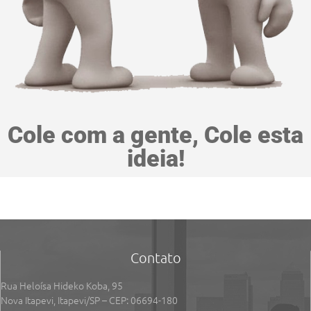
Cole com a gente, Cole esta
ideia!
Contato
Rua Heloísa Hideko Koba, 95
Nova Itapevi, Itapevi/SP – CEP: 06694-180